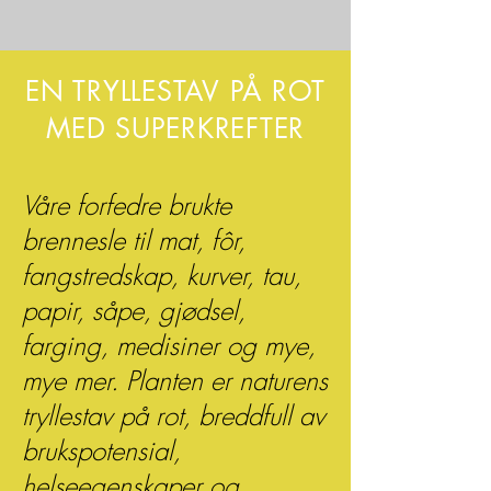
EN TRYLLESTAV PÅ ROT
MED SUPERKREFTER
Våre forfedre brukte
brennesle til mat, fôr,
fangstredskap, kurver, tau,
papir, såpe, gjødsel,
farging, medisiner og mye,
mye mer. Planten er naturens
tryllestav på rot, breddfull av
brukspotensial,
helseegenskaper og