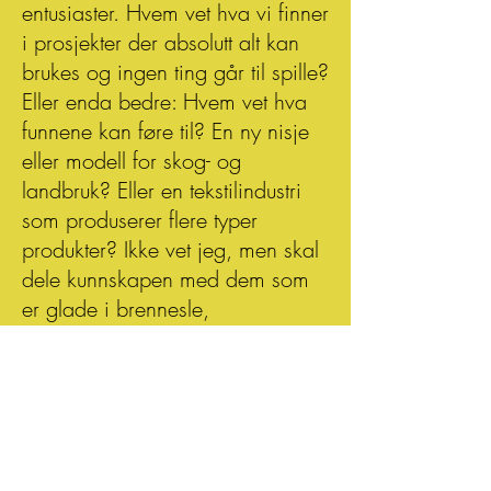
entusiaster. Hvem vet hva vi finner
i prosjekter der absolutt alt kan
brukes og ingen ting går til spille?
Eller enda bedre: Hvem vet hva
funnene kan føre til? En ny nisje
eller modell for skog- og
landbruk? Eller en tekstilindustri
som produserer flere typer
produkter? Ikke vet jeg, men skal
dele kunnskapen med dem som
er glade i brennesle,
håndverkstradisjoner og historie, -
sånne villbønder som meg!​
Jeg heter Fride Kramer Riseng og
har opprettet
enkeltmannsforetaket Nesle for å