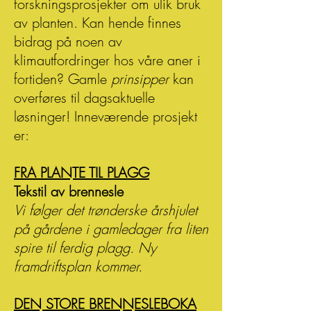
forskningsprosjekter om ulik bruk
av planten. Kan hend
e finnes
bidrag på noen av
klimautfordringer hos våre aner i
fortiden? Gamle
prinsipper
kan
overføres til dagsaktuelle
løsninger! Inneværende prosjekt
er:
FRA PLANTE TIL PLAGG
Tekstil av brennesle
Vi følger det trønderske årshjulet
på gårdene i gamledager fra liten
spire til ferdig plagg. Ny
framdriftsplan kommer.
DEN STORE BRENNESLEBOKA