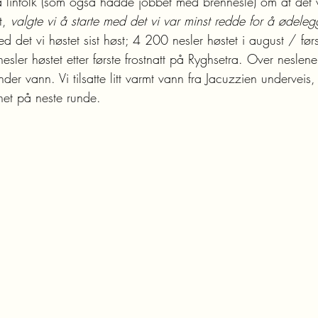
fra linfolk (som også hadde jobbet med brennesle) om at det
t, 
valgte vi å starte med det vi var minst redde for å ødeleg
d det vi høstet sist høst; 4 200 nesler høstet i august / før
ler høstet etter første frostnatt på Ryghsetra. Over neslene 
er vann. Vi tilsatte litt varmt vann fra Jacuzzien underveis,
net på neste runde.