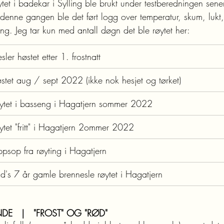
tet i badekar i Sylling ble brukt under testberedningen sener
 denne gangen ble det ført logg over temperatur, skum, lukt,
ing. Jeg tar kun med antall døgn det ble røytet her:
sler høstet etter 1. frostnatt
stet aug / sept 2022 (ikke nok hesjet og tørket)
ytet i basseng i Hagatjern sommer 2022
ytet "fritt" i Hagatjern 2ommer 2022
psop fra røyting i Hagatjern
d's 7 år gamle brennesle røytet i Hagatjern
DE   |   "FROST" OG "RØD"