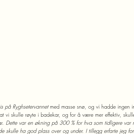
 is på Ryghsetervannet
 med masse snø, og vi hadde ingen i
at vi skulle røyte i badekar, og for å være mer effektiv, skull
r. 
Dette var en økning på 300 % for hva som tidligere var m
de skulle ha god plass over og under. I tillegg erfarte jeg f