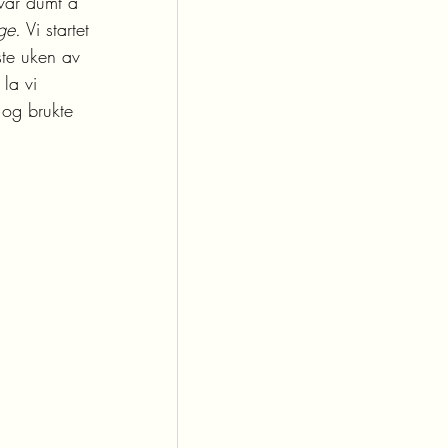
 var dumt å 
ge.
 Vi startet 
ste uken av 
la vi 
 og brukte 