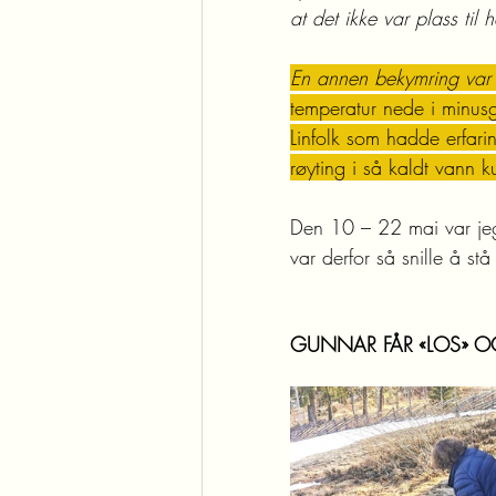
at det ikke var plass til 
En annen bekymring var 
temperatur nede i minusg
Linfolk som hadde erfarin
røyting i så kaldt vann k
Den 10 – 22 mai var jeg
var derfor så snille å s
GUNNAR FÅR «LOS» O