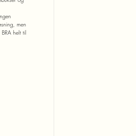
ingen 
løsning, men 
BRA helt til 