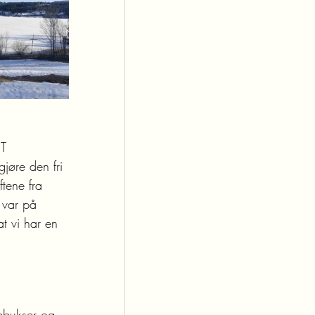
T 
jøre den fri 
ftene fra 
 var på 
at vi har en 
bukser og 