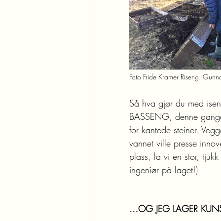
Foto Fride Kramer Riseng. Gunna
Så hva gjør du med ise
BASSENG, denne gangen u
for kantede steiner. Vegg
vannet ville presse inno
plass, la vi en stor, tju
ingeniør på laget!)
…OG JEG LAGER KUNS