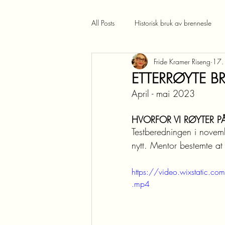
All Posts
Historisk bruk av brennesle
Fride Kramer Riseng
17.
ETTERRØYTE BR
April - mai 2023
HVORFOR VI RØYTER P
Testberedningen i novembe
nytt. Mentor bestemte at 
https://video.wixstati
.mp4