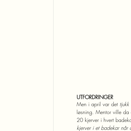
UTFORDRINGER
Men i april var det 
tjukk
løsning. Mentor ville da 
20 kjerver i hvert badeka
kjerver i et badekar når 