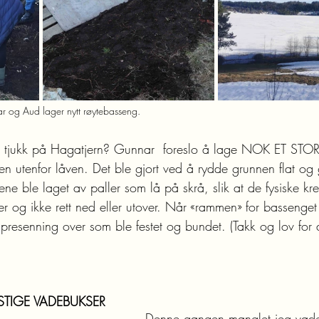
r og Aud lager nytt røytebasseng.
n tjukk på Hagatjern? Gunnar  foreslo å lage NOK ET STOR
tenfor låven. Det ble gjort ved å rydde grunnen flat og g
ene ble laget av paller som lå på skrå, slik at de fysiske kre
ver og ikke rett ned eller utover. Når «rammen» for bassenget
kk presenning over som ble festet og bundet. (Takk og lov for 
TIGE VADEBUKSER
Denne gangen manglet jeg vade