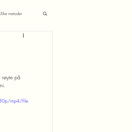
Ulike metoder
e røyte på 
ni. 
80p/mp4/file