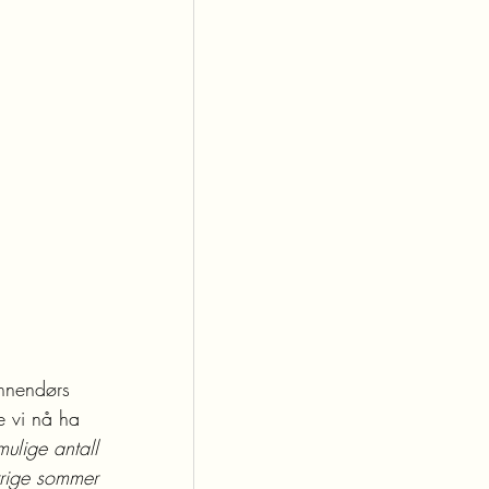
nnendørs 
e vi nå ha 
ulige antall 
orrige sommer 