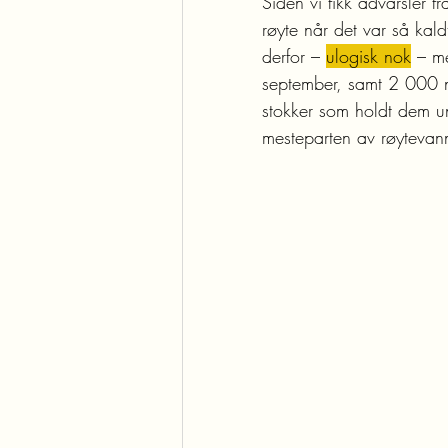
Siden vi fikk advarsler 
røyte når det var så kald
derfor – 
ulogisk nok
 – me
september, samt 2 000 nes
stokker som holdt dem und
mesteparten av røytevan