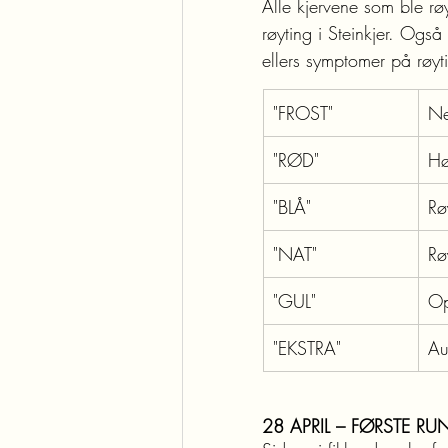
Alle kjervene som ble røy
røyting i Steinkjer. Også
ellers symptomer på røyt
"FROST" 
Ne
"RØD"
Hø
"BLÅ"
Rø
"NAT"
Rø
"GUL"
Op
"EKSTRA"
Au
28 APRIL – FØRSTE RUN