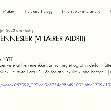
Merbruk
Fra plante til plagg
Historisk bruk av brennesle
 juni 2023
6 min lesing
ENNESLER (VI LÆRER ALDRI!)
Å NYTT
r viste at kjervene ikke var nok røytet og at vi derfor mått
vi skulle røyte i april 2023 for at vi skulle kunne berede i ju
c.com/video/057392_290fcdf3a8254d98b491002f6f6a1709/10