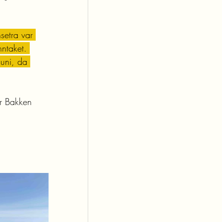
setra var 
ntaket. 
juni, da 
r Bakken 