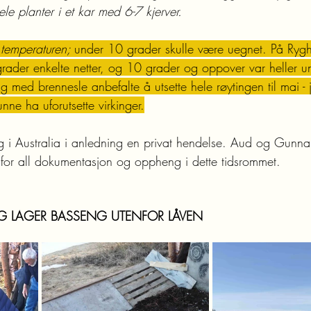
hele planter i et kar med 6-7 kjerver.
temperaturen; 
under 10 grader skulle være uegnet. På Rygh
rader enkelte netter, og 10 grader og oppover var heller un
g med brennesle anbefalte å utsette hele røytingen til mai - 
unne ha uforutsette virkinger.
 i Australia i anledning en privat hendelse. Aud og Gunna
tå for all dokumentasjon og oppheng i dette tidsrommet.
G LAGER BASSENG UTENFOR LÅVEN