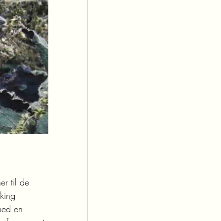
r til de 
rking 
med en 