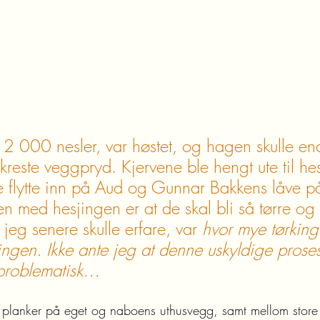
12 000 nesler, var høstet, og hagen skulle endr
reste veggpryd. Kjervene ble hengt ute til hes
 flytte inn på Aud og Gunnar Bakkens låve p
n med hesjingen er at de skal bli så tørre og 
jeg senere skulle erfare, var 
hvor mye tørking
tingen. Ikke ante jeg at denne uskyldige prose
g problematisk…
r planker på eget og naboens uthusvegg, samt mellom store 