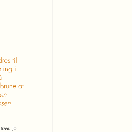
es til 
jing i 
å 
brune at 
en 
ssen 
trær. Jo 