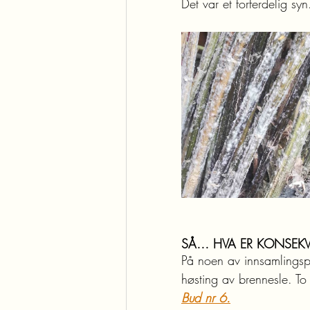
Det var et forferdelig syn
SÅ… HVA ER KONSEK
På noen av innsamlingspl
høsting av brennesle. T
Bud nr 6.