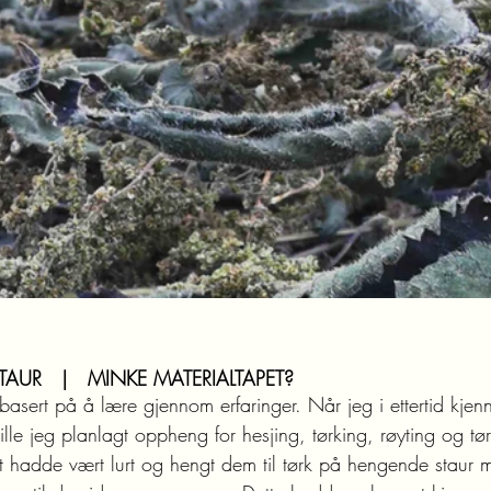
AUR   |   MINKE MATERIALTAPET?
basert på å lære gjennom erfaringer. Når jeg i ettertid kjenne
ville jeg planlagt oppheng for hesjing, tørking, røyting og tø
t hadde vært lurt og hengt dem til tørk på hengende staur 