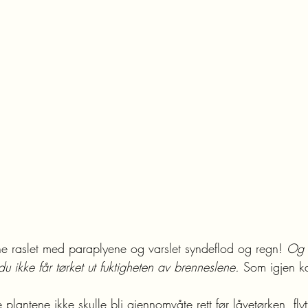
e raslet med paraplyene og varslet syndeflod og regn! 
Og 
 du ikke får tørket ut fuktigheten av brenneslene.
 Som igjen ka
e plantene ikke skulle bli gjennomvåte rett før låvetørken, fly