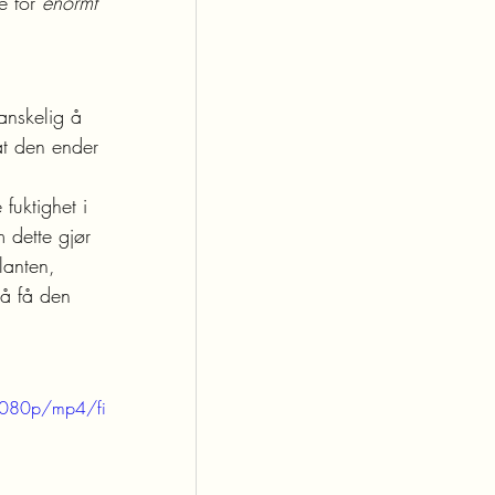
e for 
enormt 
anskelig å 
at den ender 
fuktighet i 
 dette gjør 
lanten, 
 å få den 
1080p/mp4/fi