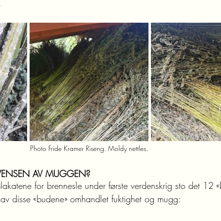
.
Photo Fride Kramer Riseng. Moldy nettles.
VENSEN AV MUGGEN?
akatene for brennesle under første verdenskrig sto det 12 «
o av disse «budene» omhandlet fuktighet og mugg: