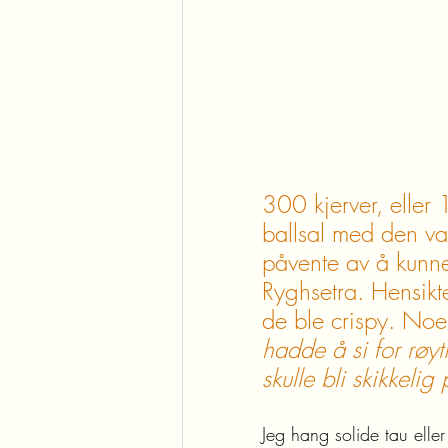
300 kjerver, eller 
ballsal med den vak
påvente av å kunne
Ryghsetra. Hensikte
de ble crispy. Noe 
hadde å si for røy
skulle bli skikkeli
Jeg hang solide tau elle