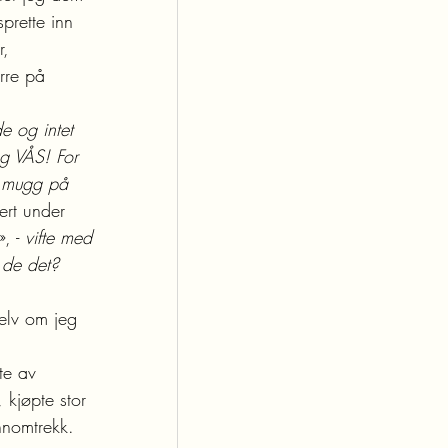
prette inn 
r, 
rre på 
e og intet 
og VÅS! For 
k mugg på 
ert under 
, - 
vifte med 
 de det? 
selv om jeg 
te av 
 kjøpte stor 
nnomtrekk. 