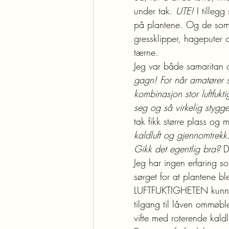
under tak. 
UTE! 
I tilleg
på plantene. Og de som ikk
gressklipper, hageputer 
tærne.
Jeg var både samaritan
gagn! For når amatører s
kombinasjon stor luftfuk
seg og så virkelig stygge
tak fikk større plass og 
kaldluft og gjennomtrekk
Gikk det egentlig bra?
 D
Jeg har ingen erfaring s
sørget for at plantene bl
LUFTFUKTIGHETEN kunne g
tilgang til låven ommøble
vifte med roterende kaldl