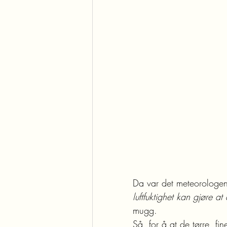
Da var det meteorologen
luftfuktighet kan gjøre at
mugg.
Så, for å at de tørre, fin