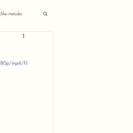
Ulike metoder
080p/mp4/fil