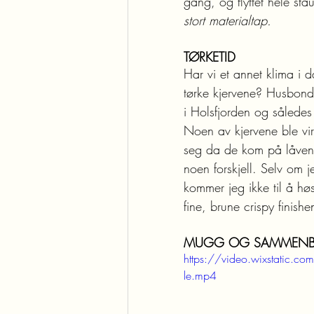
gang, og flyttet hele st
stort materialtap.
TØRKETID
Har vi et annet klima i
tørke kjervene? Husbond 
i Holsfjorden og således f
Noen av kjervene ble virk
seg da de kom på låven.
noen forskjell. Selv om j
kommer jeg ikke til å høs
fine, brune crispy finishe
MUGG OG SAMMENB
https://video.wixstat
le.mp4