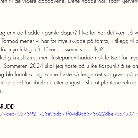
auren til de videre oppgavene. Dette hadde nok spart kjerven
 dag enn de hadde i gamle dager? Hvorfor har det vært så v
Tormod mener vi har for mye skygge på tomta, i tillegg til 
år mye fuktig luft. Låver plasseres vel solfylt?
elig knusktørre, men flesteparten hadde nok fortsatt for mye 
 Sommeren 2024 skal jeg høste på ulike tidspunkt å se om
eg ble fortalt at jeg kunne høste så lenge det var grønt på p
te et blad for fiberbruk etter august., slik at plantene rekker
n.
RUDD
ic.com/video/057392_923e9bdd91f64d0c83736228be90c753/