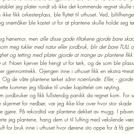
g stablet jeg plater rundt så ikke det kommende regnet skulle s
e fikk orkesterplass, ble flyttet til uthuset. Ved, biltilhenge
og snømåker ble kastet ut for at plantene skulle holde seg tø
 og hønemor, men 
alle disse gode tiltakene gjorde bare skad
om meg tukler med natur eller jordbruk, blir det bare TULL 
tighet og tetting med plater gjorde at mange av plantene fik
 ut. 
Noen kjerver ble hengt ut for tørk, og de som ble plass
mer gjennomtrekk. Gjengen inne i uthuset fikk en ekstra «treat»
.
 Og de våte plantene tørket 
sånn noenlunde. Eller, - gjorde
ette kommer jeg tilbake til under kapittelet om røyting.
om jordbruker og fikk fullstendig panikk da regnet kom. For 
e skjermet for nedbør, var jeg ikke klar over hvor stor skade 
jøre. På rekordtid var plantene dekket av mugg. I påven
rte jeg plantene, hang dem ut til lufting med vekslende vær,
uft for bruk inne i uthuset hvor dørene sto oppe for å få gje