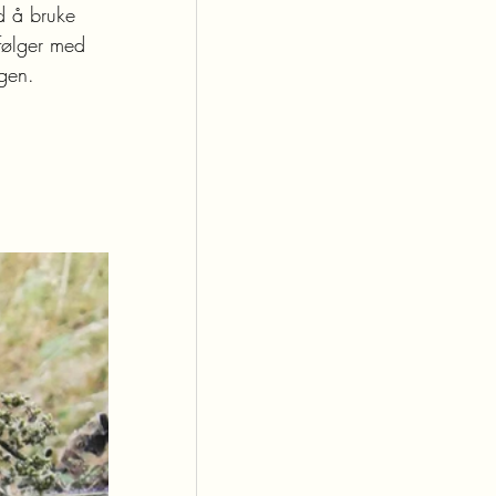
d å bruke 
følger med 
ngen.