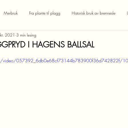
Merbruk
Fra plante til plagg
Historisk bruk av brennesle
okt. 2021
3 min lesing
GGPRYD I HAGENS BALLSAL
c.com/video/057392_6db0e68cf73144b783900f36d742822f/1