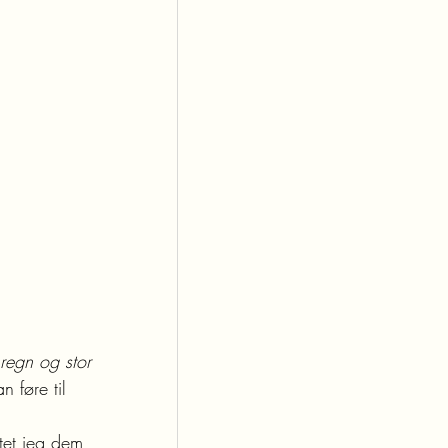
regn og stor 
n føre til 
ttet jeg dem 