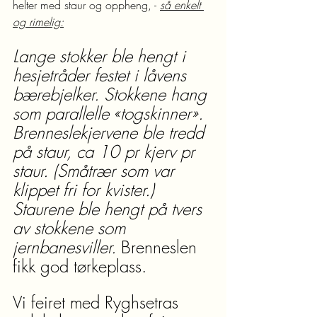
helter med staur og oppheng, - 
så enkelt 
og rimelig:
Lange stokker ble hengt i 
hesjetråder festet i låvens 
bærebjelker. Stokkene hang 
som parallelle «togskinner». 
Brenneslekjervene ble tredd 
på staur, ca 10 pr kjerv pr 
staur. (Småtrær som var 
klippet fri for kvister.) 
Staurene ble hengt på tvers 
av stokkene som 
jernbanesviller.
 Brenneslen 
fikk god tørkeplass.
Vi feiret med Ryghsetras 