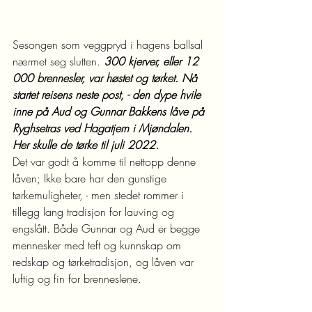
Sesongen som veggpryd i hagens ballsal 
nærmet seg slutten. 
300 kjerver, eller 12 
000 brennesler, var høstet og tørket. Nå 
startet reisens neste post, - den dype hvile 
inne på Aud og Gunnar Bakkens låve på 
Ryghsetras ved Hagatjern i Mjøndalen. 
Her skulle de tørke til juli 2022.
Det var godt å komme til nettopp denne 
låven; Ikke bare har den gunstige 
tørkemuligheter, - men stedet rommer i 
tillegg lang tradisjon for lauving og 
engslått. Både Gunnar og Aud er begge 
mennesker med teft og kunnskap om 
redskap og tørketradisjon, og låven var 
luftig og fin for brenneslene. 