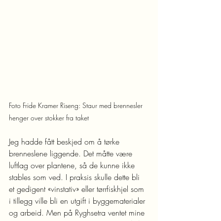
Foto Fride Kramer Riseng: Staur med brennesler 
henger over stokker fra taket
Jeg hadde fått beskjed om å tørke 
brenneslene liggende. Det måtte være 
luftlag over plantene, så de kunne ikke 
stables som ved. I praksis skulle dette bli 
et gedigent «vinstativ» eller tørrfiskhjel som 
i tillegg ville bli en utgift i byggematerialer 
og arbeid. Men på Ryghsetra ventet mine 