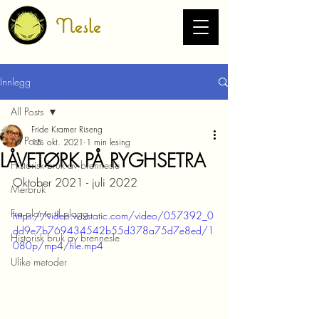
Nesle
Innlegg
All Posts
Fride Kramer Riseng
All Posts
15. okt. 2021
1 min lesing
LÅVETØRK PÅ RYGHSETRA
Historisk bruk av brennesle
Oktober 2021 - juli 2022
Merbruk
Fra plante til plagg
https://video.wixstatic.com/video/057392_0
dd9e7b769434542b55d378a75d7e8ed/1
Historisk bruk av brennesle
080p/mp4/file.mp4
Ulike metoder