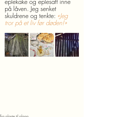
eplekake og eplesaft inne 
på låven. Jeg senket 
skuldrene og tenkte:
«Jeg 
tror på et liv før døden!»
Fra plante til plagg