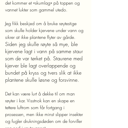
det kommer et «skumlag» på toppen og 
vannet lukter som gammel utedo.
Jeg fikk beskjed om å bruke røytestige 
som skulle holder kjervene under vann og 
sikrer at ikke plantene flyter av gårde. 
Siden jeg skulle røyte så mye, ble 
kjervene lagt i vann på samme staur 
som de var tørket på. Staurene med 
kjerver ble lagt overlappende og 
bundet på kryss og tvers slik at ikke 
plantene skulle løsne og forsvinne.
Det kan være lurt å dekke til om man 
røyter i kar. Visstnok kan en skape en 
tettere luftrom som får fortgang i 
prosessen, men ikke minst slipper insekter 
og fugler drukningsdøden om de forviller 
seg ned i røytevannet.