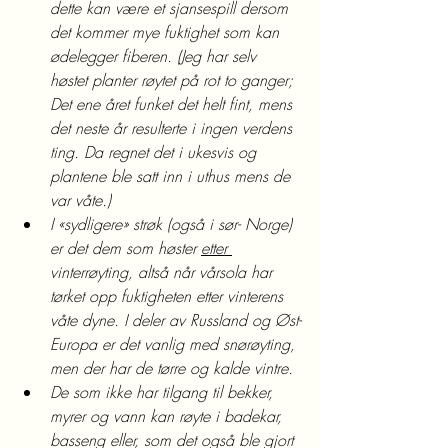
dette kan være et sjansespill dersom 
det kommer mye fuktighet som kan 
ødelegger fiberen. (Jeg har selv 
høstet planter røytet på rot to ganger; 
Det ene året funket det helt fint, mens 
det neste år resulterte i ingen verdens 
ting. Da regnet det i ukesvis og 
plantene ble satt inn i uthus mens de 
var våte.)
I «sydligere» strøk (også i sør- Norge) 
er det dem som høster 
etter 
vinterrøyting, altså når vårsola har 
tørket opp fuktigheten etter vinterens 
våte dyne. I deler av Russland og Øst-
Europa er det vanlig med snørøyting, 
men der har de tørre og kalde vintre.
De som ikke har tilgang til bekker, 
myrer og vann kan røyte i badekar, 
basseng eller, som det også ble gjort 