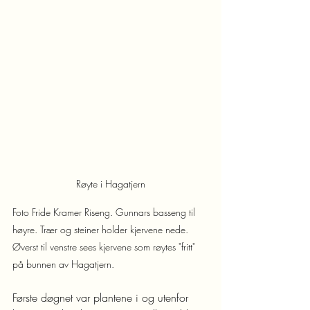
Røyte i Hagatjern
Foto Fride Kramer Riseng. Gunnars basseng til 
høyre. Trær og steiner holder kjervene nede. 
Øverst til venstre sees kjervene som røytes "fritt" 
på bunnen av Hagatjern.
Første døgnet var plantene i og utenfor 