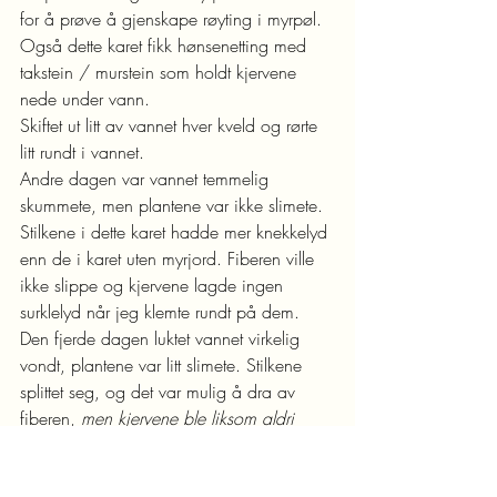
for å prøve å gjenskape røyting i myrpøl.  
Også dette karet fikk hønsenetting med 
takstein / murstein som holdt kjervene 
nede under vann.
Skiftet ut litt av vannet hver kveld og rørte 
litt rundt i vannet.
Andre dagen var vannet temmelig 
skummete, men plantene var ikke slimete. 
Stilkene i dette karet hadde mer knekkelyd 
enn de i karet uten myrjord. Fiberen ville 
ikke slippe og kjervene lagde ingen 
surklelyd når jeg klemte rundt på dem.
Den fjerde dagen luktet vannet virkelig 
vondt, plantene var litt slimete. Stilkene 
splittet seg, og det var mulig å dra av 
fiberen, 
men kjervene ble liksom aldri 
myke å klemme på
. Mye skum og lukt.