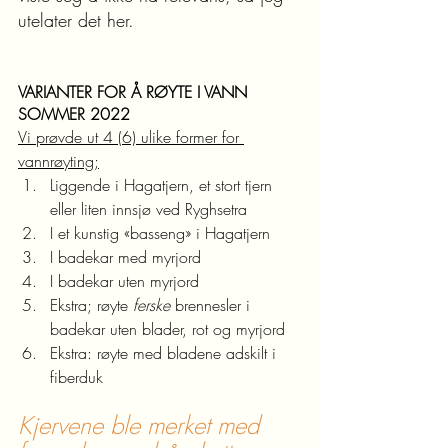
utelater det her.
VARIANTER FOR Å RØYTE I VANN 
SOMMER 2022
Vi prøvde ut 4 (6) ulike former for 
vannrøyting;
Liggende i Hagatjern, et stort tjern 
eller liten innsjø ved Ryghsetra
I et kunstig «basseng» i Hagatjern
I badekar med myrjord
I badekar uten myrjord
Ekstra; røyte 
ferske
 brennesler i 
badekar uten blader, rot og myrjord
Ekstra: røyte med bladene adskilt i 
fiberduk 
Kjervene ble merket med 