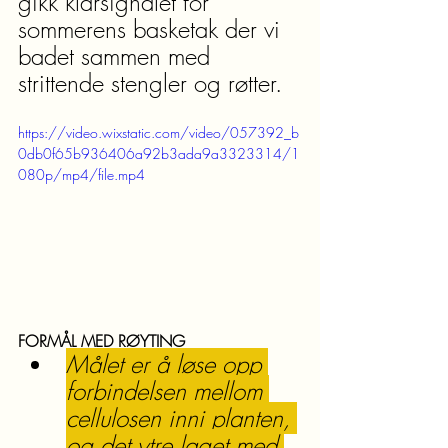
gikk klarsignalet for 
sommerens basketak der vi 
badet sammen med 
strittende stengler og røtter.
https://video.wixstatic.com/video/057392_b
0db0f65b936406a92b3ada9a3323314/1
080p/mp4/file.mp4
FORMÅL MED RØYTING
Målet er å løse opp 
forbindelsen mellom 
cellulosen inni planten, 
og det ytre laget med 