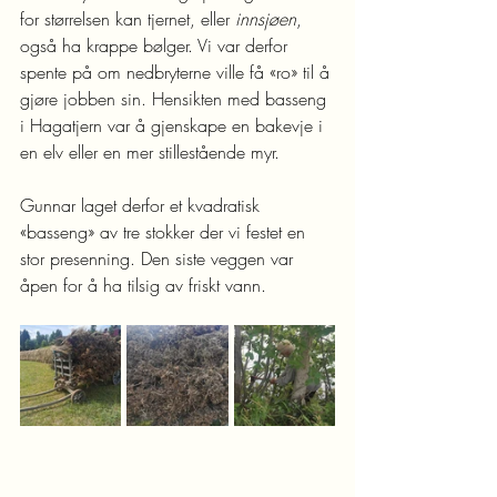
for størrelsen kan tjernet, eller
 innsjøen
, 
også ha krappe bølger. Vi var derfor 
spente på om nedbryterne ville få «ro» til å 
gjøre jobben sin. Hensikten med basseng 
i Hagatjern var å gjenskape en bakevje i 
en elv eller en mer stillestående myr.
Gunnar laget derfor et kvadratisk 
«basseng» av tre stokker der vi festet en 
stor presenning. Den siste veggen var 
åpen for å ha tilsig av friskt vann.