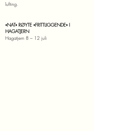
lufting.
«NAT» RØYTE «FRITTLIGGENDE» I 
HAGATJERN 
Hagatjern 8 – 12 juli