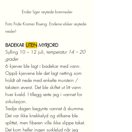
Ender liger røytede brennesler
Foto Fride Kramer Riseng. Endene elsker røytede 
nesler!
BADEKAR 
UTEN
 MYRJORD
Sylling 10 – 12 juli, t
emperatur 14 – 20 
grader
6 kjerver ble lagt i badekar med vann. 
Oppå kjervene ble det lagt netting som 
holdt alt nede med enkelte murstein / 
takstein øverst. Det ble skiftet ut litt vann 
hver kveld. I tillegg rørte jeg i vannet for 
sirkulasjon. 
Tredje dagen begynte vannet å skumme. 
Det var ikke knekkelyd og stilkene ble 
splittet, men fiberen ville ikke slippe taket. 
Det kom heller ingen surklelyd når jeg 