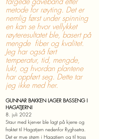
fargede gavebånd etter 
metode for røyting. Det er 
nemlig først under spinning 
en kan se hvor vellykket 
røyteresultatet ble, basert på 
mengde  fiber og kvalitet. 
Jeg har også ført 
temperatur, tid, mengde, 
lukt, og hvordan plantene 
har oppført seg. Dette tar 
jeg ikke med her.
GUNNAR BAKKEN LAGER BASSENG I 
HAGATJERN!
8. juli 2022
Staur med kjerver ble lagt på kjerre og 
fraktet til Hagatjern nedenfor Ryghsetra. 
Det er mye strøm i Hagatjern og til tross 