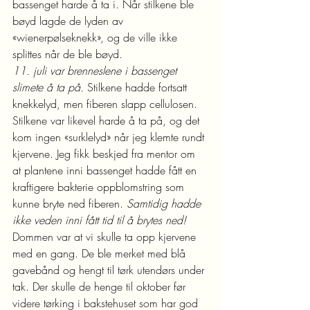
bassenget harde å ta i. Når stilkene ble 
bøyd lagde de lyden av 
«wienerpølseknekk», og de ville ikke 
splittes når de ble bøyd.
11. juli var brenneslene i bassenget 
slimete å ta på.
 Stilkene hadde fortsatt 
knekkelyd, men fiberen slapp cellulosen. 
Stilkene var likevel harde å ta på, og det 
kom ingen «surklelyd» når jeg klemte rundt 
kjervene. Jeg fikk beskjed fra mentor om 
at plantene inni bassenget hadde fått en 
kraftigere bakterie oppblomstring som 
kunne bryte ned fiberen. 
Samtidig hadde 
ikke veden inni fått tid til å brytes ned! 
Dommen var at vi skulle ta opp kjervene 
med en gang. De ble merket med blå 
gavebånd og hengt til tørk utendørs under 
tak. Der skulle de henge til oktober før 
videre tørking i bakstehuset som har god 