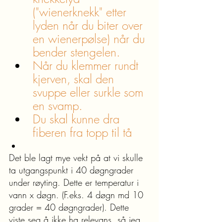
("wienerknekk" etter 
lyden når du biter over 
en wienerpølse) når du 
bender stengelen.
Når du klemmer rundt 
kjerven, skal den 
svuppe eller surkle som 
en svamp.
Du skal kunne dra 
fiberen fra topp til tå
Det ble lagt mye vekt på at vi skulle 
ta utgangspunkt i 40 døgngrader 
under røyting. Dette er temperatur i 
vann x døgn. (F.eks. 4 døgn md 10 
grader = 40 døgngrader). Dette 
viste seg å ikke ha relevans, så jeg 