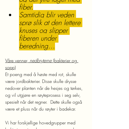
fiber.
Samtidig blir veden 
sprø slik at den lettere 
knuses og slipper 
fiberen under 
beredning…
Våre venner, 
nedbryterne
 (bakterier og 
sopp)
Et poeng med å høste med rot, skulle 
være jordbakterier. Disse skulle drysse 
nedover planten når de hesjes og tørkes, 
og vil utgjøre en røyteprosess i seg selv, 
spesielt når det regner.  Dette skulle også 
være et pluss når du røyter i badekar. 
Vi har forskjellige hovedgrupper med 