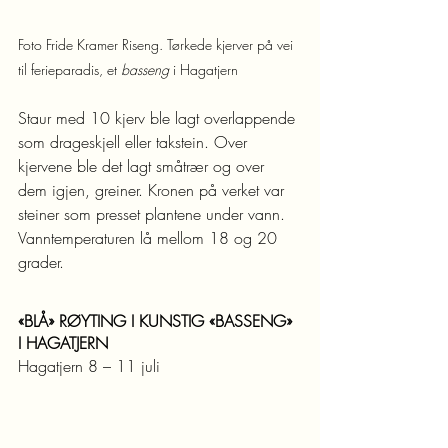
Foto Fride Kramer Riseng. Tørkede kjerver på vei 
til ferieparadis, et 
basseng 
i Hagatjern
Staur med 10 kjerv ble lagt overlappende 
som drageskjell eller takstein. Over 
kjervene ble det lagt småtrær og over 
dem igjen, greiner. Kronen på verket var 
steiner som presset plantene under vann.
Vanntemperaturen lå mellom 18 og 20 
grader.
«BLÅ» RØYTING I KUNSTIG «BASSENG» 
I HAGATJERN 
Hagatjern 8 – 11 juli 