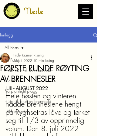
Nesle
Innlegg
All Posts
Fride Kramer Riseng
All Posts
1. juli 2022
10 min lesing
FØRSTE RUNDE RØYTING
Historisk bruk av brennesle
AV BRENNESLER
Merbruk
JULI - AUGUST 2022
Fra plante til plagg
Hele høsten og vinteren 
Historisk bruk av brennesle
hadde brenneslene hengt 
på Ryghsetras låve og tørket 
Ulike metoder
seg til 1/3 av opprinnelig 
volum. Den 8. juli 2022 