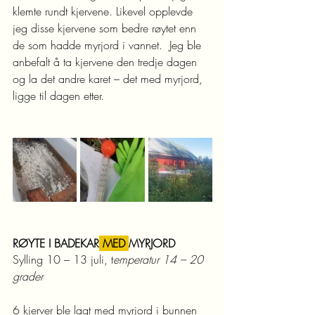
klemte rundt kjervene. Likevel opplevde 
jeg disse kjervene som bedre røytet enn 
de som hadde myrjord i vannet.  Jeg ble 
anbefalt å ta kjervene den tredje dagen 
og la det andre karet – det med myrjord, 
ligge til dagen etter.
RØYTE I BADEKAR
 MED 
MYRJORD  
Sylling 10 – 13 juli, t
emperatur 14 – 20 
grader
6 kjerver ble lagt med myrjord i bunnen 