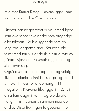
Vannrøyte
Foto Fride Kramer Riseng. Kjervene ligger under 
vann, til høyre del av Gunnars basseng
Utenfor bassenget festet vi staur med kjerv 
som overlappet hverandre som drageskjell 
eller takstein. De ble liggende som en 
lang rad langsetter land. Staurene ble 
festet med tau slik at de ikke skulle flyte av 
gårde. Kjervene fikk småtrær, greiner og 
stein over seg.
Også disse plantene oppførte seg veldig 
likt som plantene inni bassenget og ble litt 
slimete, til tross for at de hang fritt i 
Hagatjern. Kjervene fikk ligge til 12. juli, 
altså fem dager i vann, og ble deretter 
hengt til tørk utendørs sammen med de 
andre. Disse fikk ingen fargebånd, men 