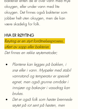
bakterier enten de er over vann med mye 
oksygen, eller under vann med lite 
oksygen. Det finnes også bakterier som 
jobber helt uten oksygen, men de kan 
være skadelig for folk.
HVA ER RØYTING
Røyting er en styrt forråtnelsesprosess, 
utført av sopp eller bakterier. 
Det finnes en rekke røytemetoder;
Plantene kan legges på bakken, i 
snø eller i vann. Myrpøler med stabil 
vannstand og temperatur er spesielt 
egnet, men også grunne områder i 
innsjøer og bakevjer i vassdrag kan 
brukes.
Det er også folk som høster brennesle 
røytet på rot sent på høsten, men 