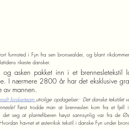
tort funnsted i Fyn fra sen bronsealder, og blant rikdommen
atidens rikeste dansker. 
og asken pakket inn i et brennesletekstil la
e. I nærmere 2800 år har det eksklusive gravt
ne av mannen. 
onalt forskerteam 
utrolige opdagelser:  Det danske tekstilet var
nnesle!
 Først trodde man at brenneslen kom fra et fjell i
 det seg at plantefiberen høyst sannsynlig var fra de Øste
vordan havnet et østerriksk tekstil i danske Fyn under bron