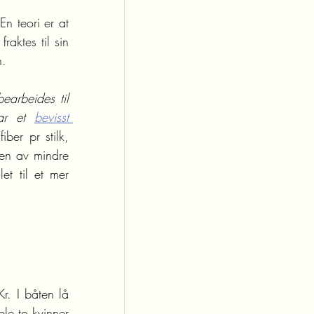
n teori er at 
ktes til sin 
n. 
earbeides til 
ar et 
bevisst 
ber pr stilk, 
en av mindre 
t til et mer 
r. I båten lå 
le to kvinner 