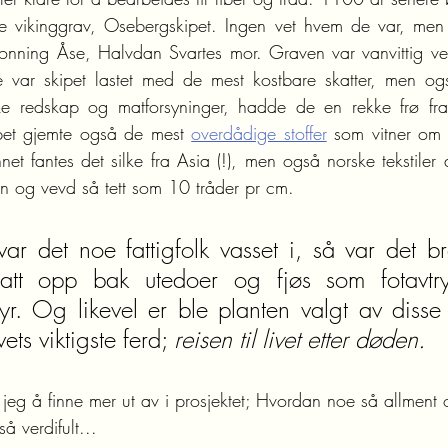
ste vikinggrav, Osebergskipet. Ingen vet hvem de var, men 
nning Åse, Halvdan Svartes mor. Graven var vanvittig verd
e var skipet lastet med de mest kostbare skatter, men også
iske redskap og matforsyninger, hadde de en rekke frø fr
ipet gjemte også de mest 
overdådige stoffer
 som vitner om
nnet fantes det silke fra Asia (!), men også norske tekstiler 
in og vevd så tett som 10 tråder pr cm.
var det noe fattigfolk vasset i, så var det br
att opp bak utedoer og fjøs som fotavtryk
r. Og likevel er ble planten valgt av disse 
ets viktigste ferd; 
reisen til livet etter døden. 
jeg å finne mer ut av i prosjektet; Hvordan noe så allment 
å verdifult...