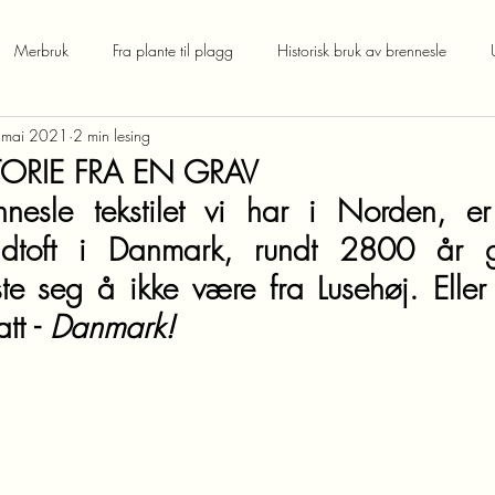
Merbruk
Fra plante til plagg
Historisk bruk av brennesle
 mai 2021
2 min lesing
TORIE FRA EN GRAV
nnesle tekstilet vi har i Norden, er 
Voldtoft i Danmark, rundt 2800 år g
ste seg å ikke være fra Lusehøj. Eller V
tt - 
Danmark!