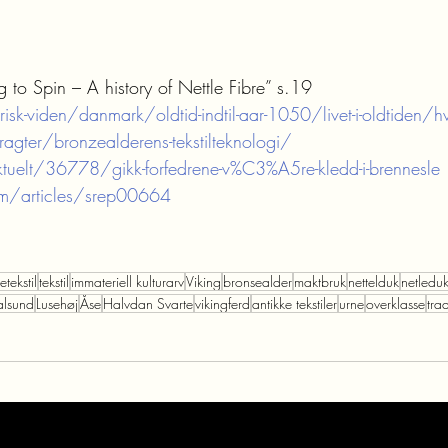
 to Spin – A history of Nettle Fibre” s.19 
isk-viden/danmark/oldtid-indtil-aar-1050/livet-i-oldtiden/hv
agter/bronzealderens-tekstilteknologi/
uelt/36778/gikk-forfedrene-v%C3%A5re-kledd-i-brennesle
m/articles/srep00664
tekstil
tekstil
immateriell kulturarv
Viking
bronsealder
maktbruk
nettelduk
netledu
alsund
Lusehøj
Åse
Halvdan Svarte
vikingferd
antikke tekstiler
urne
overklasse
tra