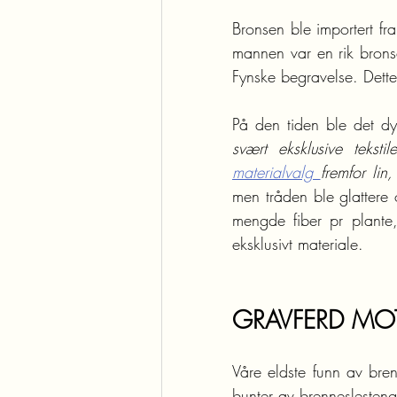
Bronsen ble importert fr
mannen var en rik bronse
Fynske begravelse. Dette 
På den tiden ble det dyrk
svært eksklusive teks
materialvalg 
fremfor li
men tråden ble glattere
mengde fiber pr plante,
eksklusivt materiale.
GRAVFERD MOT
Våre eldste funn av brenn
bunter av brenneslestengl