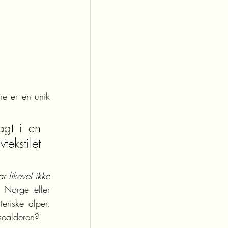
e er en unik 
gt i en 
ekstilet 
 likevel ikke 
 Norge eller 
riske alper. 
sealderen? 