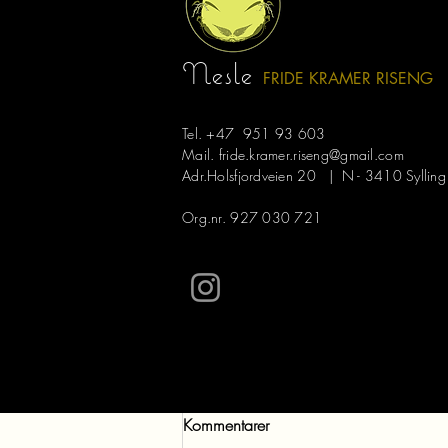
Siste innlegg
Nesle
FRIDE KRAMER R
ISE
NG
Tel. +47 951 93 603
Mail.
fride.kramer.riseng@gmail.com
Adr.Holsfjordveien 20 | N - 3410 Sylling
Org.nr. 927 030 721
Kommentarer