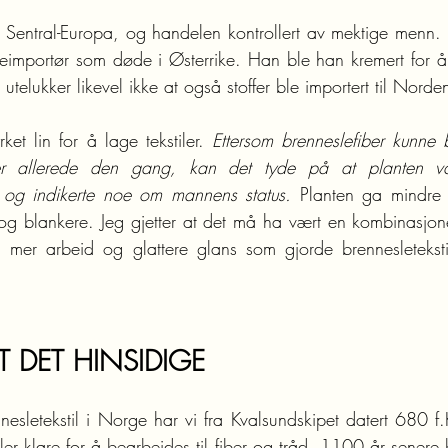
a Sentral-Europa, og handelen kontrollert av mektige menn. E
importør som døde i Østerrike. Han ble han kremert for å fra
utelukker likevel ikke at også stoffer ble importert til Norde
et lin for å lage tekstiler. 
Ettersom brenneslefiber kunne b
tiler allerede den gang, kan det tyde på at planten v
n, og indikerte noe om mannens status.
 Planten ga mindre fi
 og blankere. Jeg gjetter at det må ha vært en kombinasjon
 mer arbeid og glattere glans som gjorde brennesletekstile
 DET HINSIDIGE
esletekstil i Norge har vi fra Kvalsundskipet datert 680 f.K
er klare for å bearbeides til fiber og tråd. 1100 år senere b