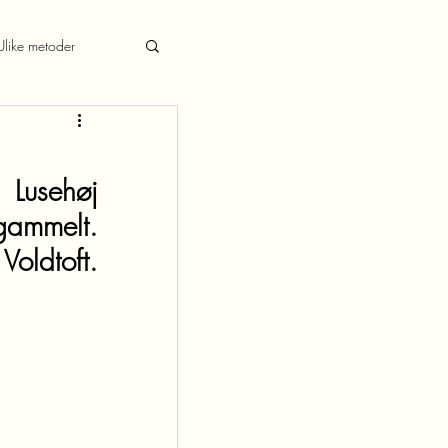
Ulike metoder
Lusehøj 
ammelt. 
oldtoft. 