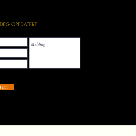
Se alle
DEG OPPDATERT
 inn