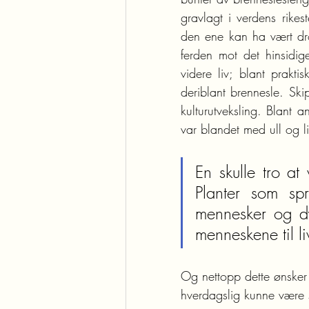
gravlagt i verdens rike
den ene kan ha vært dro
ferden mot det hinsidig
videre liv; blant prakt
deriblant brennesle. Sk
kulturutveksling. Blant a
var blandet med ull og l
En skulle tro at 
Planter som spr
mennesker og dy
menneskene til liv
Og nettopp dette ønsker 
hverdagslig kunne være s