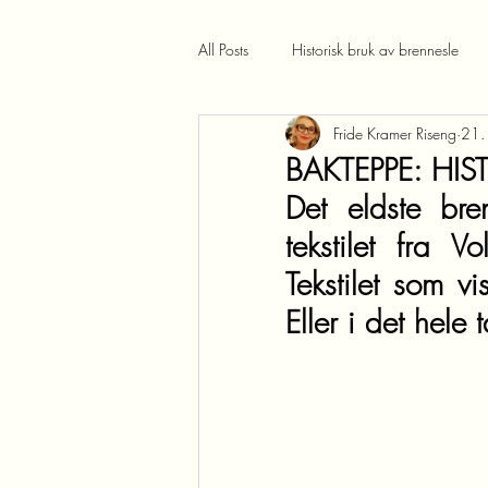
All Posts
Historisk bruk av brennesle
Fride Kramer Riseng
21.
BAKTEPPE: HIS
Det eldste bre
tekstilet fra 
Tekstilet som vi
Eller i det hele ta