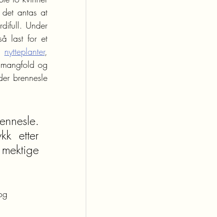
det antas at 
ifull. Under 
 last for et 
a 
nytteplanter
, 
 mangfold og 
der brennesle 
ennesle. 
k etter 
mektige 
og 