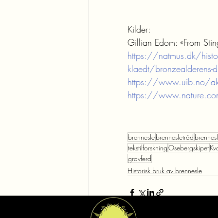
Kilder:
Gillian Edom: «From Sting
https://natmus.dk/histor
klaedt/bronzealderens-dr
https://www.uib.no/akt
https://www.nature.co
brennesle
brennesletråd
brennesle
tekstilforskning
Osebergskipet
Kv
gravferd
Historisk bruk av brennesle