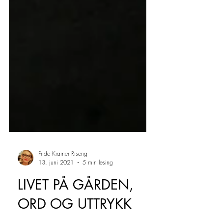
Fride Kramer Riseng
13. juni 2021
5 min lesing
LIVET PÅ GÅRDEN,