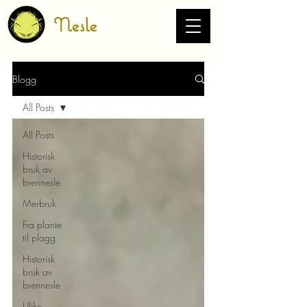
Nesle
Blogg
All Posts
All Posts
Historisk
bruk av
brennesle
Merbruk
Fra plante
til plagg
Historisk
bruk av
brennesle
Ulike