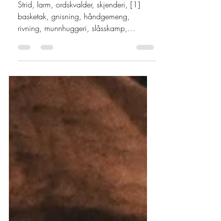
ORD OG UTTRYKK
Strid, larm, ordskvalder, skjenderi, [1]
basketak, gnisning, håndgemeng,
rivning, munnhuggeri, slåsskamp,
blodsutgytelser , duell ,...