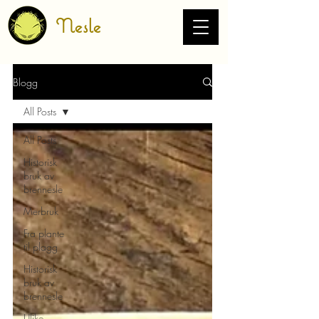
Nesle
Blogg
All Posts
All Posts
Historisk
bruk av
brennesle
Merbruk
Fra plante
til plagg
Historisk
bruk av
brennesle
Ulike